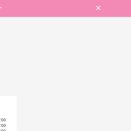
Prihlásiť sa
Košík
Poradňa
"
7:00
7:00
7:00