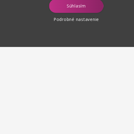
Súhlasím
Podrobné nastavenie
tenie tovaru
 30 dní