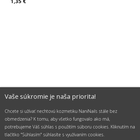
1,35 €
Vaše súkromie je naša priorita!
Chcete si užívať nechtovú kozmetiku NaniNails stále bez
obmedzenia? K tomu, aby všetko fungovalo ako má,
potrebujeme Váš súhlas s použitím súboru cookies. Kliknutím na
tlačítko "Súhlasím" súhlasíte s využívaním cookies.