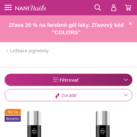
Zľava 20 % na farebné gél laky. Zľavový kód
"COLORS"
Leštiace pigmenty
Filtrovať
Zoradiť
Náš tip
Bestseller