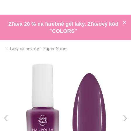
Zľava 20 % na farebné gél laky. Zľavový kód
"COLORS"
Laky na nechty - Super Shine