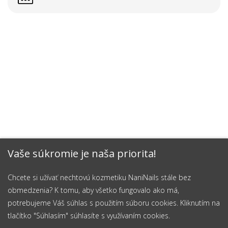
Vaše súkromie je naša priorita!
Chcete si užívať nechtovú kozmetiku NaniNails stále bez
obmedzenia? K tomu, aby všetko fungovalo ako má,
potrebujeme Váš súhlas s použitím súboru cookies. Kliknutím na
tlačítko "Súhlasím" súhlasíte s využívaním cookies.