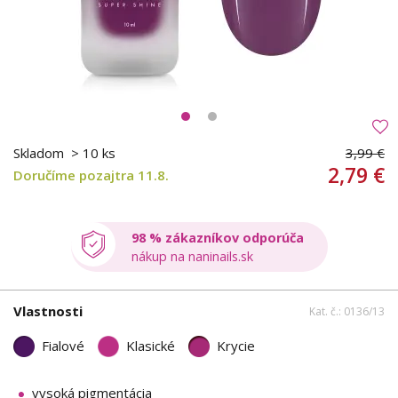
Skladom
> 10 ks
3,99 €
2,79 €
Doručíme pozajtra 11.8.
98 % zákazníkov odporúča
nákup na naninails.sk
Vlastnosti
Kat. č.: 0136/13
Fialové
Klasické
Krycie
vysoká pigmentácia