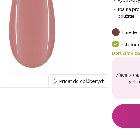
Iba na pro
použitie
Hnedé
Sklado
Doručíme zaj
Zľava 20 %
Pridať do obľúbených
gél l