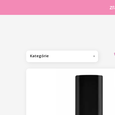
Zľ
Kategórie
Odporúčame
Kolekcia by Nikol Leitgeb
Gél laky
Base/Finish gél laky
Base gél laky
Farebné gél laky