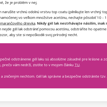
né, že je problém v nej.
 narušíte vrchnú odolnú vrstvu top coatu (pilníkujte len vrchný top
 namočenej vo veľkom množstve acetónu, nechajte pôsobiť 10 - 1
marančového drievka
.
Nikdy gél lak nestrhávajte násilím, ina
nejde gél lak odstrániť pomocou acetónu, odstráňte ho opatrne p
or, aby ste si nepoškodili svoj prírodný necht.
zpečné odstránenie gél laku sú absolútne zásadné pre krásne a zdr
e, prečo vám nedrží, zistíte to v mojom článku
TU
.
 a zničeným nechtom. Gél lak správne a bezpečne odstránite tzv.