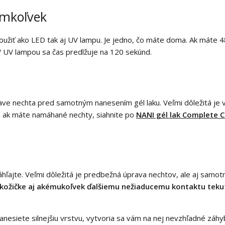
omkoľvek
použiť ako LED tak aj UV lampu. Je jedno, čo máte doma. Ak mát
W UV lampou sa čas predlžuje na 120 sekúnd.
rave nechta pred samotným nanesením gél laku. Veľmi dôležitá j
 a ak máte namáhané nechty, siahnite po
NANI gél lak Complete C
áhľajte. Veľmi dôležitá je predbežná úprava nechtov, ale aj samo
 kožičke aj akémukoľvek ďalšiemu nežiaducemu kontaktu tekut
anesiete silnejšiu vrstvu, vytvoria sa vám na nej nevzhľadné záhyby