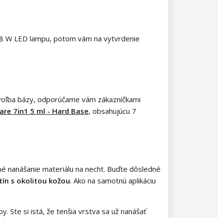
e 48 W LED lampu, potom vám na vytvrdenie
e voľba bázy, odporúčame vám zákazníčkami
are 7in1 5 ml - Hard Base
, obsahujúcu 7
tné nanášanie materiálu na necht. Buďte dôsledné
ín s okolitou kožou
. Ako na samotnú aplikáciu
. Ste si istá, že tenšia vrstva sa už nanášať