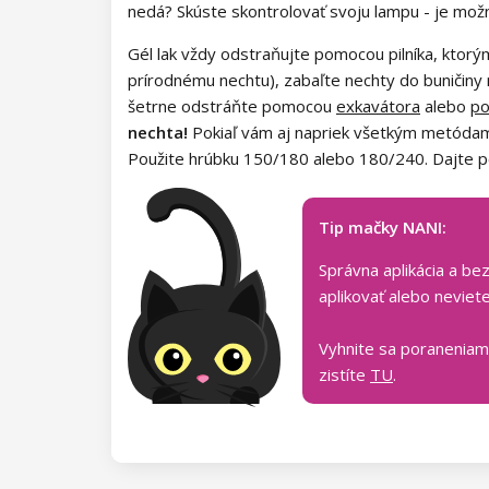
Kolekcia Army Lady
nedá? Skúste skontrolovať svoju lampu - je mož
Gél lak vždy odstraňujte pomocou pilníka, ktorým
Kolekcia Chocolate Box
prírodnému nechtu), zabaľte nechty do buničiny
Kolekcia Romantic Sunset
šetrne odstráňte pomocou
exkavátora
alebo
po
nechta!
Pokiaľ vám aj napriek všetkým metódam 
Kolekcia Paradise Dream
Použite hrúbku 150/180 alebo 180/240. Dajte poz
Kolekcia Ocean Drive
Tip mačky NANI:
Kolekcia Pure Beauty
Správna aplikácia a be
aplikovať alebo neviet
Kolekcia Cupcake
Vyhnite sa poraneniam
Kolekcia Time to Warm Up
zistíte
TU
.
Kolekcia Let It Snow!
Kolekcia Heartbeat