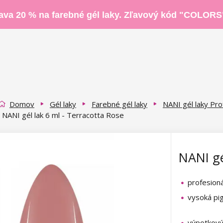
ava 20 % na farebné gél laky. Zľavový kód "COLORS
Domov
Gél laky
Farebné gél laky
NANI gél laky Pro
NANI gél lak 6 ml - Terracotta Rose
NANI gé
profesioná
vysoká pi
výpotkov