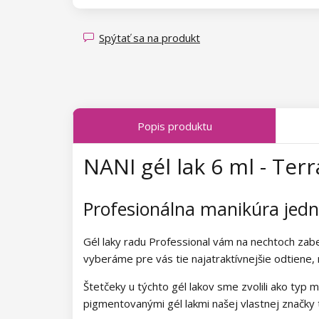
Magnety pre Cat Eye efekt
Kolekcia Spring Glow
Kolekcia Luminous Legends
Kolekcia Transparent Sparkle
Spýtať sa na produkt
Kolekcia Fallen Leaves
Kolekcia Midnight Queen
Popis produktu
Kolekcia Tropical Fiesta
NANI gél lak 6 ml - Ter
Kolekcia Charm Lady
Kolekcia Pearl Glaze
Profesionálna manikúra je
Kolekcia Shiny Star
Gél laky radu Professional vám na nechtoch zab
Kolekcia Wild West
vyberáme pre vás tie najatraktívnejšie odtiene,
Štetčeky u týchto gél lakov sme zvolili ako typ m
Kolekcia Summer Daze
pigmentovanými gél lakmi našej vlastnej značky