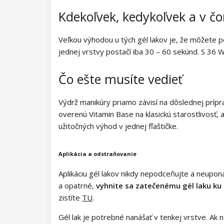
Kolekcia Barbie Girl
Kdekoľvek, kedykoľvek a v č
Kolekcia Easter Egg
Veľkou výhodou u tých gél lakov je, že môžete 
Kolekcia Lovely Kiss
jednej vrstvy postačí iba 30 – 60 sekúnd. S 36 
Kolekcia Magic Winter
Čo ešte musíte vedieť
Kolekcia Old Passion
Výdrž manikúry priamo závisí na dôslednej príp
overenú Vitamin Base na klasickú starostlivosť,
Kolekcia Rainbow Tones
užitočných výhod v jednej fľaštičke.
Kolekcia Beach Party
Aplikácia a odstraňovanie
Kolekcia Pure Elegance
Aplikáciu gél lakov nikdy nepodceňujte a neupon
Kolekcia Pastel Candy
a opatrné,
vyhnite sa zatečenému gél laku ku
zistíte
TU
.
Kolekcia New York City
Gél lak je potrebné nanášať v tenkej vrstve. Ak n