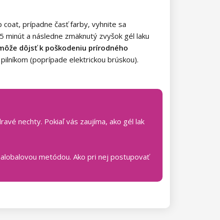
 coat, prípadne časť farby, vyhnite sa
5 minút a následne zmäknutý zvyšok gél laku
k môže dôjsť k poškodeniu prírodného
ilníkom (poprípade elektrickou brúskou).
avé nechty. Pokiaľ vás zaujíma, ako gél lak
 alobalovou metódou. Ako pri nej postupovať