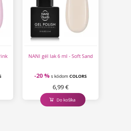
Pink
NANI gél lak 6 ml - Soft Sand
-20 %
S
s kódom
COLORS
6,99 €
Do košíka