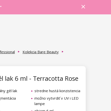
Prihlásiť sa
Košík
Poradňa
"
fessional
Kolekcia Bare Beauty
l lak 6 ml - Terracotta Rose
lny gél lak
stredne hustá konzistencia
gmentácia
možno vytvrdiť v UV i LED
lampe
ý
objem 6 ml