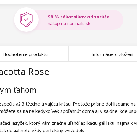
98 % zákazníkov odporúča
nákup na naninails.sk
Hodnotenie produktu
Informácie o zložení
racotta Rose
dným ťahom
ezpečia až 3 týždne trvajúcu krásu. Pretože prísne dohliadame na
 môžete sa na ne kedykoľvek spoľahnúť doma aj v salóne, kde uspok
ačací jazýček, ktorý vám značne uľahčí aplikáciu gél laku, najmä k
 tak dosiahnete vždy perfektný výsledok.