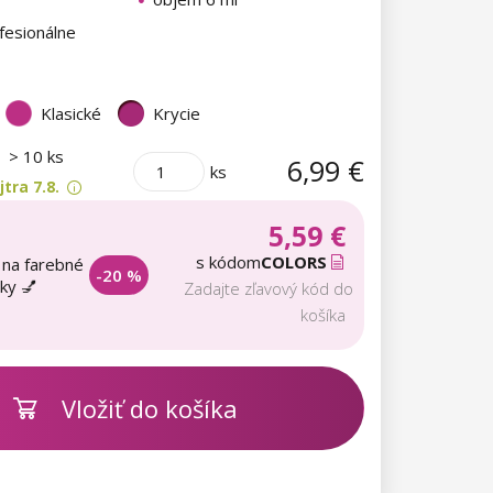
fesionálne
Klasické
Krycie
m
> 10 ks
6,99 €
ks
tra 7.8.
5,59 €
s kódom
COLORS
 na farebné
-20 %
aky 💅
Zadajte zľavový kód do
košíka
Vložiť do košíka