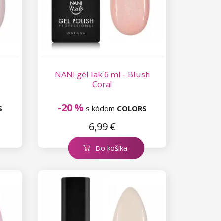
NANI gél lak 6 ml - Blush
Coral
-20 %
S
s kódom
COLORS
6,99 €
Do košíka