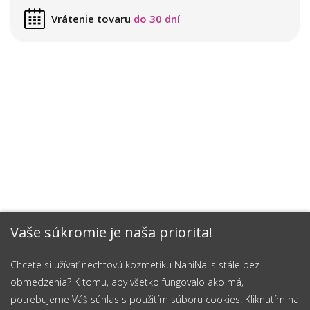
Vrátenie tovaru
do 30 dní
Vaše súkromie je naša priorita!
Chcete si užívať nechtovú kozmetiku NaniNails stále bez
obmedzenia? K tomu, aby všetko fungovalo ako má,
potrebujeme Váš súhlas s použitím súboru cookies. Kliknutím na