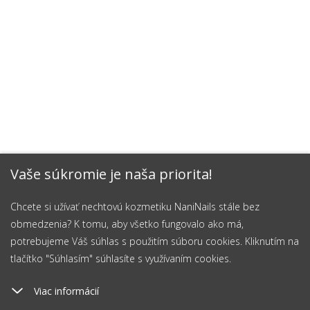
Vaše súkromie je naša priorita!
Chcete si užívať nechtovú kozmetiku NaniNails stále bez
obmedzenia? K tomu, aby všetko fungovalo ako má,
potrebujeme Váš súhlas s použitím súboru cookies. Kliknutím na
tlačítko "Súhlasím" súhlasíte s využívaním cookies.
Viac informácií