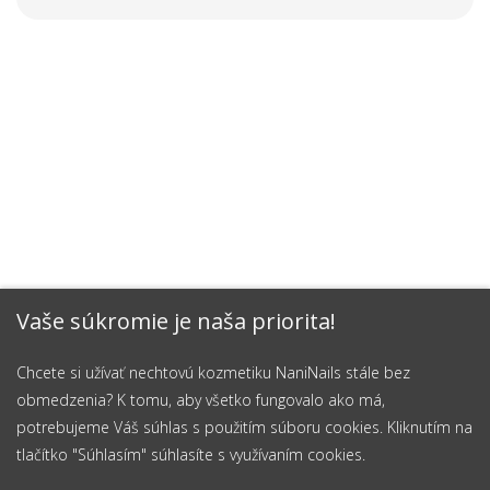
Vaše súkromie je naša priorita!
Chcete si užívať nechtovú kozmetiku NaniNails stále bez
obmedzenia? K tomu, aby všetko fungovalo ako má,
potrebujeme Váš súhlas s použitím súboru cookies. Kliknutím na
tlačítko "Súhlasím" súhlasíte s využívaním cookies.